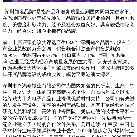
“深圳知名品牌”是指产品和服务质量达到国内同类先进水平、
在当地同行业处于领先地位、品牌价值居行业前列、具有知名
度、美誉度和影响力、经济及社会效益良好、具有较强市场竞
争力、经合法注册企业拥有的品牌。
前二十届评审会议共评选产生982个“深圳知名品牌”，仅占全
市企业总数的万分之四，销售额合计占全市销售总额的
49.95%、纳税额占40.77%、出口额占37.1%。“深圳知名品
牌”企业已经成为经济高质量发展的主力军。为充分发挥深圳
作为粤港澳大湾区核心引擎城市的引领作用，将深圳持续20多
年开展品牌建设的成功实践，辐射至粤港澳大湾区。
深圳市兴鸿泰锡业有限公司作为国内知名的集研发、生产、销
售、及培训为一体的国家高新技术企业，自2009年成立以来，
始终致力于为电子产品行业提供优质材料支持。公司拥有先进
的研发生产设备、完整的系列产品项目、具有丰富经验的技术
研究人员和精湛、高效的业务团队，凭借过硬的技术水平和一
流的焊接品质,赢得了用户的广泛好评与认可，先后与国内一
流企业建立了长期的合作伙伴关系。公司连续6年荣获“中国电
子材料行业电子锡焊料专业十强”。2019年被认定为“焊料行业